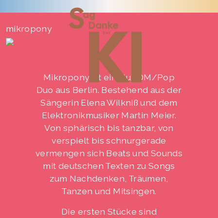
S
ag
KI
Danke
mikropony
zur
Mikropony ist ein Nu-IDM/Pop
Duo aus Berlin. Bestehend aus der
Sängerin Elena Wilkniß und dem
Elektronikmusiker Martin Meier.
Von sphärisch bis tanzbar, von
verspielt bis schnurgerade
vermengen sich Beats und Sounds
mit deutschen Texten zu Songs
zum Nachdenken, Träumen,
Tanzen und Mitsingen.
Die ersten Stücke sind