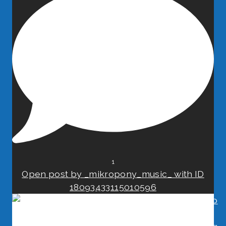
1
Open post by _mikropony_music_ with ID
18093433115010596