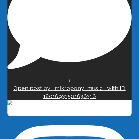
1
Open post by _mikropony_music_ with ID
18016931501636316