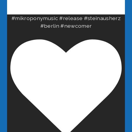
#mikroponymusic #release #steinausherz
#berlin #newcomer