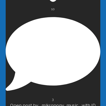
10
3
Open post by _mikropony_music_ with ID