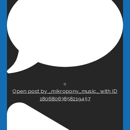
0
Open post by _mikropony_music_ with ID
18068063858219457