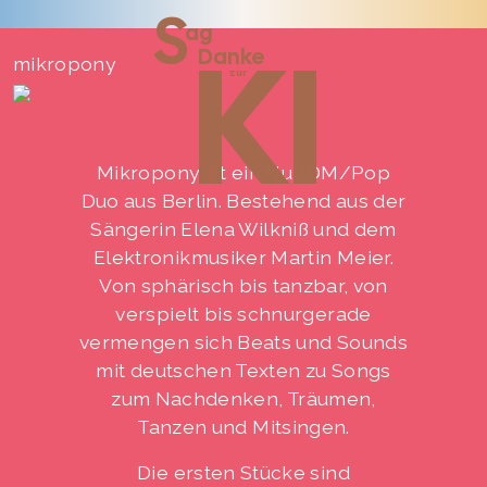
S
ag
KI
Danke
mikropony
zur
Mikropony ist ein Nu-IDM/Pop
Duo aus Berlin. Bestehend aus der
Sängerin Elena Wilkniß und dem
Elektronikmusiker Martin Meier.
Von sphärisch bis tanzbar, von
verspielt bis schnurgerade
vermengen sich Beats und Sounds
mit deutschen Texten zu Songs
zum Nachdenken, Träumen,
Tanzen und Mitsingen.
Die ersten Stücke sind